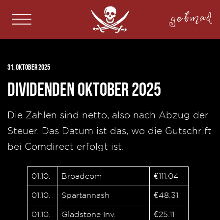
getmad
31. Oktober 2025
Dividenden Oktober 2025
Die Zahlen sind netto, also nach Abzug der
Steuer. Das Datum ist das, wo die Gutschrift
bei Comdirect erfolgt ist.
01.10.
Broadcom
€111.04
01.10.
Spartannash
€48.31
01.10.
Gladstone Inv.
€25.11