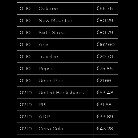
01.10.
Oaktree
€66.76
01.10.
New Mountain
€80.29
01.10.
Sixth Street
€80.79
01.10.
Ares
€162.60
01.10.
Travelers
€20.70
01.10.
Pepsi
€75.85
01.10.
Union Pac
€21.66
02.10.
United Bankshares
€53.48
02.10.
PPL
€31.68
02.10.
ADP
€33.89
02.10.
Coca Cola
€43.28