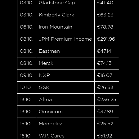
03.10.
Gladstone Cap.
€41.40
03.10.
Kimberly Clark
€63.23
06.10.
Iron Mountain
€78.78
08.10.
JPM Premium Income
€291.96
08.10.
Eastman
€47.14
08.10.
Merck
€74.13
09.10.
NXP
€16.07
10.10.
GSK
€26.53
13.10.
Altria
€236.25
13.10.
Omnicom
€37.89
15.10.
Mondelez
€25.52
16.10.
W.P. Carey
€51.92