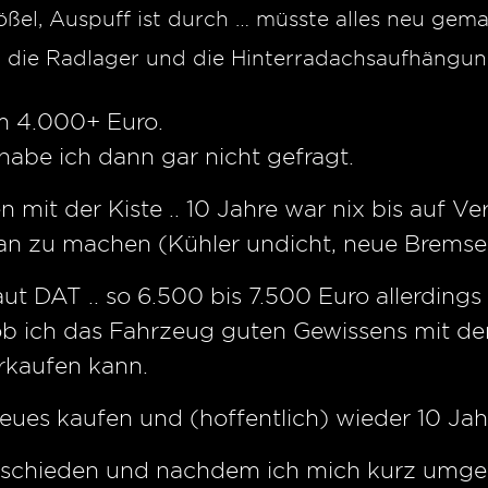
ößel, Auspuff ist durch … müsste alles neu gem
h die Radlager und die Hinterradachsaufhängun
um 4.000+ Euro.
abe ich dann gar nicht gefragt.
n mit der Kiste .. 10 Jahre war nix bis auf Ve
ran zu machen (Kühler undicht, neue Brems
ut DAT .. so 6.500 bis 7.500 Euro allerdings
b ich das Fahrzeug guten Gewissens mit d
rkaufen kann.
eues kaufen und (hoffentlich) wieder 10 Ja
entschieden und nachdem ich mich kurz umg