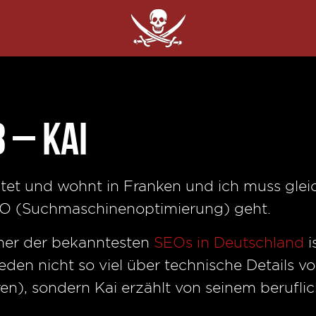
 – Kai
iratet und wohnt in Franken und ich muss gle
EO (Suchmaschinenoptimierung) geht.
ner der bekanntesten
SEOs in Deutschland
i
reden nicht so viel über technische Details
ren), sondern Kai erzählt von seinem berufl