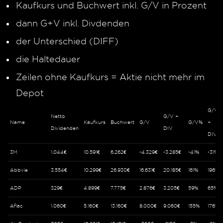
Kaufkurs und Buchwert inkl. G/V in Prozent
dann G+V inkl. Divdenden
der Unterschied (DIFF)
die Haltedauer
Zeilen ohne Kaufkurs = Aktie nicht mehr im
Depot
G/V%
Netto
G/V +
Name
Kaufkurs
Buchwert
G/V
G/V%
+
Dividenden
DIV
DIVs
3M
1.044€
10.591€
6.262€
-4.329€
-3.285€
-41%
-31%
Abbvie
3.554€
10.299€
26.930€
16.631€
20.185€
161%
196%
ADP
329€
4.899€
7.775€
2.876€
3.205€
59%
65%
Aflac
1.060€
5.160€
13.160€
8.000€
9.060€
155%
176%