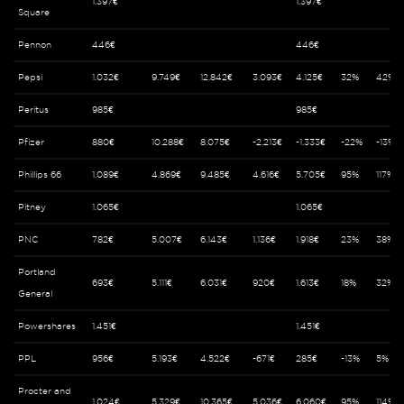
1.397€
1.397€
Square
Pennon
446€
446€
Pepsi
1.032€
9.749€
12.842€
3.093€
4.125€
32%
42%
Peritus
985€
985€
Pfizer
880€
10.288€
8.075€
-2.213€
-1.333€
-22%
-13%
Phillips 66
1.089€
4.869€
9.485€
4.616€
5.705€
95%
117%
Pitney
1.065€
1.065€
PNC
782€
5.007€
6.143€
1.136€
1.918€
23%
38%
Portland
693€
5.111€
6.031€
920€
1.613€
18%
32%
General
Powershares
1.451€
1.451€
PPL
956€
5.193€
4.522€
-671€
285€
-13%
5%
Procter and
1.024€
5.329€
10.365€
5.036€
6.060€
95%
114%