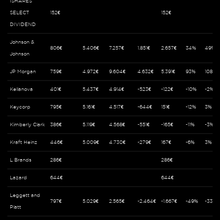
ISHARES
SELECT
152€
152€
DIVIDEND
Johnson &
806€
5.406€
7.257€
1.851€
2.657€
34%
49%
Johnson
JP Morgan
759€
4.972€
9.604€
4.632€
5.391€
93%
108%
Kellanova
401€
5.437€
4.914€
-523€
-122€
-10%
-2%
Keycorp
795€
5.161€
4.517€
-644€
151€
-12%
3%
Kimberly Clark
386€
5.119€
4.568€
-551€
-165€
-11%
-3%
Kraft Heinz
446€
5.009€
4.730€
-279€
167€
-6%
3%
L Brands
286€
286€
Lazard
644€
644€
Leggett and
797€
5.029€
2.565€
-2.464€
-1.667€
-49%
-33%
Platt