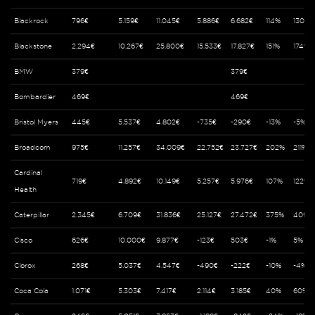
Blackrock
796€
5.159€
11.045€
5.886€
6.682€
114%
130%
Blackstone
2.294€
10.267€
25.800€
15.533€
17.827€
151%
174%
BMW
379€
379€
Bombardier
469€
469€
Bristol Myers
445€
5.537€
4.802€
-735€
-290€
-13%
-5%
Broadcom
975€
11.257€
34.009€
22.752€
23.727€
202%
211%
Cardinal
719€
4.892€
10.149€
5.257€
5.976€
107%
122%
Health
Caterpillar
2.345€
6.709€
31.836€
25.127€
27.472€
375%
409%
Cisco
626€
10.000€
9.877€
-123€
503€
-1%
5%
Clorox
268€
5.037€
4.547€
-490€
-222€
-10%
-4%
Coca Cola
1.071€
5.303€
7.417€
2.114€
3.185€
40%
60%