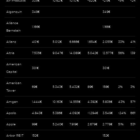
Air Products
305€
10.621€
10.101€
-520€
-215€
-5%
-2%
Algonquin
349€
349€
Alliance
1.166€
1.166€
Bernstein
Allianz
401€
5.012€
6.666€
1.654€
2.055€
33%
41%
Altria
7.535€
9.047€
14.089€
5.042€
12.577€
56%
139%
American
301€
301€
Capital
American
69€
5.343€
5.432€
89€
158€
2%
3%
Tower
Amgen
1.444€
10.163€
14.555€
4.392€
5.836€
43%
57%
Apollo
4.843€
5.386€
4.092€
-1.294€
3.549€
-24%
66%
Apple
99€
5.240€
7.919€
2.679€
2.778€
51%
53%
Arbor REIT
152€
152€