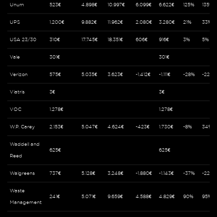
Unum
523€
4.898€
10.997€
6.099€
6.622€
125%
135%
UPS
1.200€
9.882€
11.962€
2.080€
3.280€
21%
33%
USA 23/30
310€
17.745€
18.351€
606€
916€
3%
5%
Vale
301€
301€
Verizon
575€
5.035€
3.623€
-1.412€
-1.111€
-28%
-22%
Viatris
3€
3€
VOC
1.278€
1.278€
W.P. Carey
2.153€
5.047€
4.624€
-423€
1.730€
-8%
34%
Waddell and
625€
625€
Reed
Walgreens
737€
5.128€
3.248€
-1.880€
-1.143€
-37%
-22%
Waste
241€
5.071€
9.659€
4.588€
4.829€
90%
95%
Management