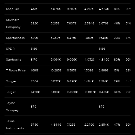
Snap On
461€
5.075€
9.287€
4.212€
4.673€
83%
92%
Southern
282€
5.213€
7.607€
2.394€
2.676€
46%
51%
Company
Spartannash
589€
5.357€
6.416€
1.059€
1.648€
20%
31%
SPDR
518€
518€
Starbucks
817€
5.064€
9.096€
4.032€
4.849€
80%
96%
T Rowe Price
1.691€
10.285€
11.593€
1.308€
2.999€
13%
29%
Tanger
730€
5.032€
6.496€
1.464€
2.194€
29%
44%
Target
1.428€
5.061€
15.068€
10.007€
11.435€
198%
226%
Taylor
87€
87€
Wimpey
Texas
575€
4.844€
7.123€
2.279€
2.854€
47%
59%
Instruments