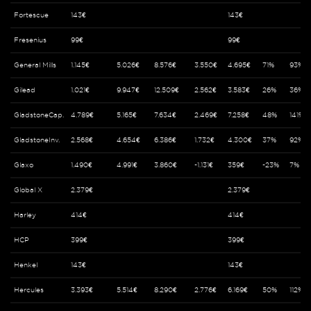
Fortescue
143€
143€
Fresenius
99€
99€
General Mills
1.145€
5.026€
8.576€
3.550€
4.695€
71%
93%
Gilead
1.021€
9.947€
12.509€
2.562€
3.583€
26%
36%
GladstoneCap.
4.789€
5.165€
7.634€
2.469€
7.258€
48%
141%
GladstoneInv.
2.568€
4.654€
6.386€
1.732€
4.300€
37%
92%
Glaxo
1.490€
4.991€
3.860€
-1.131€
359€
-23%
7%
Global X
2.379€
2.379€
Harley
414€
414€
HCP
399€
399€
Henkel
143€
143€
Hercules
3.393€
5.514€
8.290€
2.776€
6.169€
50%
112%