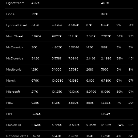
Lightstream
407€
407€
Linde
162€
162€
LyondellBasell
547€
4.497€
4.584€
87€
634€
2%
14%
Main Street
3.893€
9.827€
13.141€
3.314€
7.207€
34%
73%
McCormick
26€
4.862€
5.004€
142€
168€
3%
3%
McDonalds
342€
5.538€
7.684€
2.146€
2.488€
39%
45%
Medtronic
128€
5.100€
5.368€
268€
396€
5%
8%
Merck
679€
10.058€
16.168€
6.110€
6.789€
61%
67%
Microsoft
217€
10.125€
19.104€
8.979€
9.196€
89%
91%
Mowi
925€
5.121€
5.680€
559€
1.484€
11%
29%
MPH
1.394€
1.394€
Munich RE
2.148€
5.725€
15.680€
9.955€
12.103€
174%
211%
National Retail
1.576€
5.143€
5.326€
183€
1.759€
4%
34%