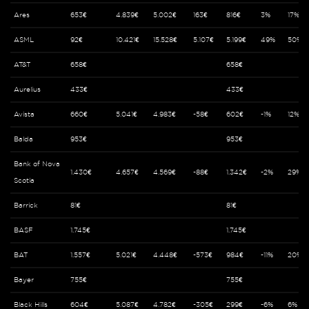
Ares
653€
4.839€
5.002€
163€
816€
3%
17%
ASML
92€
10.421€
15.528€
5.107€
5.199€
49%
50%
AT&T
658€
658€
Aurelius
433€
433€
Avista
660€
5.041€
4.983€
-58€
602€
-1%
12%
Balda
953€
953€
Bank of Nova
1.430€
4.657€
4.569€
-88€
1.342€
-2%
29%
Scotia
Barrick
81€
81€
BASF
1.745€
1.745€
BAT
1.557€
5.021€
4.448€
-573€
984€
-11%
20%
Bayer
755€
755€
Black Hills
604€
5.087€
4.782€
-305€
299€
-6%
6%