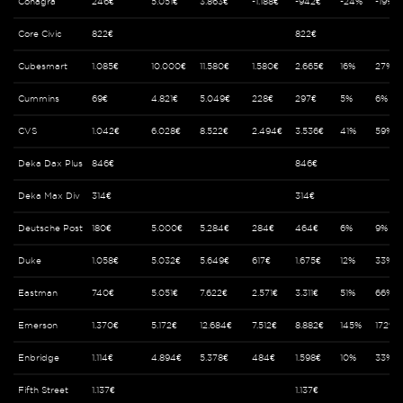
Conagra
246€
5.051€
3.863€
-1.188€
-942€
-24%
-19%
Core Civic
822€
822€
Cubesmart
1.085€
10.000€
11.580€
1.580€
2.665€
16%
27%
Cummins
69€
4.821€
5.049€
228€
297€
5%
6%
CVS
1.042€
6.028€
8.522€
2.494€
3.536€
41%
59%
Deka Dax Plus
846€
846€
Deka Max Div
314€
314€
Deutsche Post
180€
5.000€
5.284€
284€
464€
6%
9%
Duke
1.058€
5.032€
5.649€
617€
1.675€
12%
33%
Eastman
740€
5.051€
7.622€
2.571€
3.311€
51%
66%
Emerson
1.370€
5.172€
12.684€
7.512€
8.882€
145%
172%
Enbridge
1.114€
4.894€
5.378€
484€
1.598€
10%
33%
Fifth Street
1.137€
1.137€