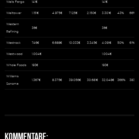
Wells Fargo
141€
141€
Welltower
1.151€
4.975€
7.125€
2.150€
3.301€
43%
66%
Western
36€
36€
Refining
Westrock
746€
6.688€
10.033€
3.345€
4.091€
50%
61%
Westwood
1.004€
1.004€
Whole Foods
193€
193€
Williams
1.367€
8.375€
39.056€
30.681€
32.048€
366%
383%
Sonoma
Kommentare: