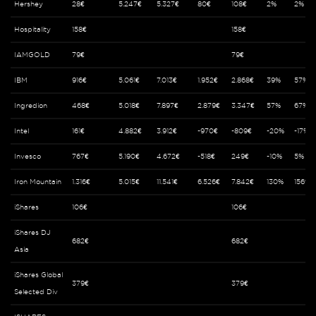
Hershey
28€
5.247€
5.327€
80€
108€
2%
2%
Hospitality
158€
158€
IAMGOLD
79€
79€
IBM
916€
5.061€
7.013€
1.952€
2.868€
39%
57%
Ingredion
468€
5.018€
7.897€
2.879€
3.347€
57%
67%
Intel
161€
4.882€
3.912€
-970€
-809€
-20%
-17%
Invesco
767€
5.190€
4.672€
-518€
249€
-10%
5%
Iron Mountain
1.316€
5.015€
11.541€
6.526€
7.842€
130%
156%
iShares
106€
106€
iShares DJ
682€
682€
Asia
iShares Global
379€
379€
Selected Div