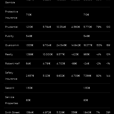
Gamble
Protective
710€
710€
Insurance
Prudential
1.210€
5.794€
10.354€
4.560€
5.770€
79%
100%
Publity
548€
548€
Qualcomm
1.535€
9.704€
24.546€
14.842€
16.377€
153%
169%
Realty
1.388€
10.000€
9.577€
-423€
965€
-4%
10%
Robert Half
64€
4.791€
4.703€
-88€
-24€
-2%
-1%
Safety
2.657€
5.123€
9.832€
4.709€
7.366€
92%
144%
Insurance
Seadrill
1.153€
1.153€
Service
83€
83€
Properties
Sixth Street
1.584€
4.972€
5.328€
356€
1.940€
7%
39%