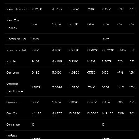
New Mountain
2.324€
4.747€
4.529€
-218€
2.106€
-5%
44%
NextEra
35€
5.215€
5.513€
298€
333€
6%
6%
Energy
Northern Tier
933€
933€
Novo Nordisk
728€
4.121€
26.113€
21.992€
22.720€
534%
551%
Nutrien
946€
4.498€
5.919€
1.421€
2.367€
32%
53%
Oaktree
948€
5.019€
4.686€
-333€
615€
-7%
12%
Omega
1.397€
5.089€
4.375€
-714€
683€
-14%
13%
Healthcare
Omnicom
388€
5.173€
7.196€
2.023€
2.411€
39%
47%
OneOk
4.143€
4.837€
15.543€
10.706€
14.849€
221%
307%
Organon
1€
1€
Oxford