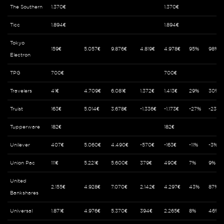
The Southern
1.370€
1.370€
Ticc
1.894€
1.894€
Tokyo
159€
5.057€
9.876€
4.819€
4.978€
95%
98%
Electron
TPG
700€
700€
Travelers
41€
4.709€
6.081€
1.372€
1.413€
29%
30%
Truist
163€
5.014€
3.678€
-1.336€
-1.173€
-27%
-23%
Tupperware
182€
182€
Unilever
407€
5.060€
4.490€
-570€
-163€
-11%
-3%
Union Pac
111€
5.221€
5.600€
379€
490€
7%
9%
United
2.155€
4.928€
7.070€
2.142€
4.297€
43%
87%
Bankshares
Universal
1.871€
4.976€
5.370€
394€
2.265€
8%
46%