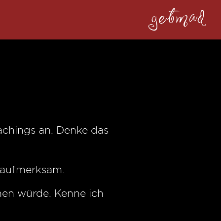
getmad
oachings an. Denke das
f aufmerksam.
nnen würde. Kenne ich