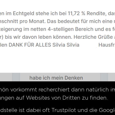
ön vorkommt recherchiert dann natürlich i
ngen auf Websites von Dritten zu finden.
dstelle ist dabei oft Trustpilot und die Goo