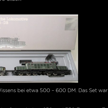
Wissens bei etwa 500 – 600 DM. Das Set war