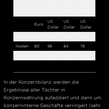
=1,20
= 1,05
= 0,95
US
US
US
Dollar
Dollar
Dollar
US
US
US
Euro
Dollar
Dollar
Dollar
Umsatz
100
120
105
95
Kosten
80
96
84
76
Gewinn
20
24
21
19
In der Konzernbilanz werden die
Ergebnisse aller Töchter in
Konzernwährung aufaddiert und dann um
konzerninterne Geschäfte verringert (sehr