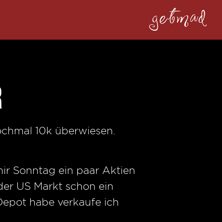
getmad
r
ochmal 10k überwiesen.
 mir Sonntag ein paar Aktien
der US Markt schon ein
Depot habe verkaufe ich