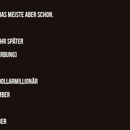
Das meiste aber schon.
ahr später
erbung)
Dollarmillionär
mber
ber