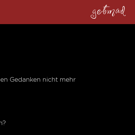
getmad
nden Gedanken nicht mehr
n?